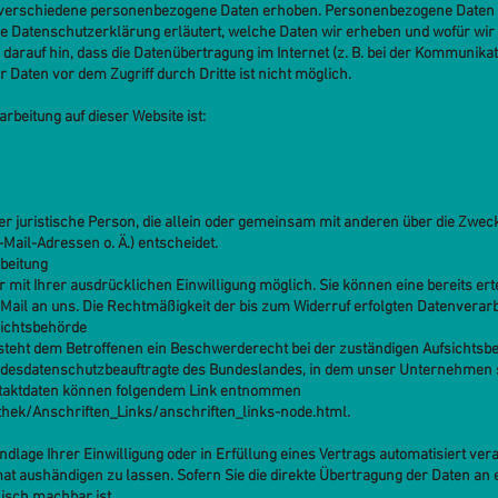
 verschiedene personenbezogene Daten erhoben. Personenbezogene Daten si
de Datenschutzerklärung erläutert, welche Daten wir erheben und wofür wir s
arauf hin, dass die Datenübertragung im Internet (z. B. bei der Kommunikat
 Daten vor dem Zugriff durch Dritte ist nicht möglich.
arbeitung auf dieser Website ist:
oder juristische Person, die allein oder gemeinsam mit anderen über die Zwec
ail-Adressen o. Ä.) entscheidet.
rbeitung
mit Ihrer ausdrücklichen Einwilligung möglich. Sie können eine bereits ertei
-Mail an uns. Die Rechtmäßigkeit der bis zum Widerruf erfolgten Datenverar
sichtsbehörde
steht dem Betroffenen ein Beschwerderecht bei der zuständigen Aufsichtsbe
ndesdatenschutzbeauftragte des Bundeslandes, in dem unser Unternehmen sei
ntaktdaten können folgendem Link entnommen
thek/Anschriften_Links/anschriften_links-node.html
.
ndlage Ihrer Einwilligung oder in Erfüllung eines Vertrags automatisiert vera
 aushändigen zu lassen. Sofern Sie die direkte Übertragung der Daten an
nisch machbar ist.