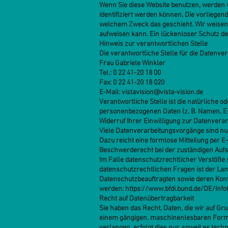
Wenn Sie diese Website benutzen, werden
identifiziert werden können. Die vorliegen
welchem Zweck das geschieht. Wir weisen d
aufweisen kann. Ein lückenloser Schutz der
Hinweis zur verantwortlichen Stelle
Die verantwortliche Stelle für die Datenver
Frau Gabriele Winkler
Tel.: 0 22 41-20 18 00
Fax: 0 22 41-20 18 020
E-Mail: vistavision@vista-vision.de
Verantwortliche Stelle ist die natürliche 
personenbezogenen Daten (z. B. Namen, E-M
Widerruf Ihrer Einwilligung zur Datenvera
Viele Datenverarbeitungsvorgänge sind nur 
Dazu reicht eine formlose Mitteilung per E
Beschwerderecht bei der zuständigen Auf
Im Falle datenschutzrechtlicher Verstöße 
datenschutzrechtlichen Fragen ist der La
Datenschutzbeauftragten sowie deren Ko
werden:
https://www.bfdi.bund.de/DE/Info
Recht auf Datenübertragbarkeit
Sie haben das Recht, Daten, die wir auf Gru
einem gängigen, maschinenlesbaren Format
verlangen, erfolgt dies nur, soweit es tech