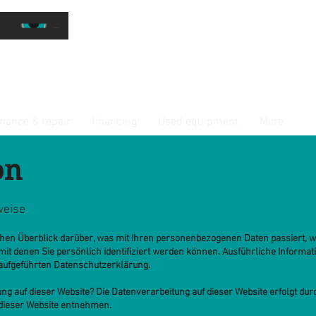
ent for professionals
nance & repair
financing
Used equipment
More
on
weise
chen Überblick darüber, was mit Ihren personenbezogenen Daten passiert, 
mit denen Sie persönlich identifiziert werden können. Ausführliche Infor
aufgeführten Datenschutzerklärung.
ung auf dieser Website? Die Datenverarbeitung auf dieser Website erfolgt du
dieser Website entnehmen.