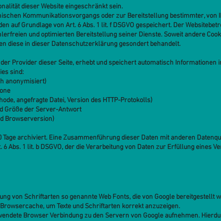
nalität dieser Website eingeschränkt sein.
onischen Kommunikationsvorgangs oder zur Bereitstellung bestimmter, von I
en auf Grundlage von Art. 6 Abs. 1 lit. f DSGVO gespeichert. Der Websitebetr
erfreien und optimierten Bereitstellung seiner Dienste. Soweit andere Cooki
en diese in dieser Datenschutzerklärung gesondert behandelt.
, der Provider dieser Seite, erhebt und speichert automatisch Informationen 
es sind:
h anonymisiert)
zone
de, angefragte Datei, Version des HTTP-Protokolls)
nd Größe der Server-Antwort
d Browserversion)
0 Tage archiviert. Eine Zusammenführung dieser Daten mit anderen Datenq
t. 6 Abs. 1 lit. b DSGVO, der die Verarbeitung von Daten zur Erfüllung eine
lung von Schriftarten so genannte Web Fonts, die von Google bereitgestellt we
 Browsercache, um Texte und Schriftarten korrekt anzuzeigen.
endete Browser Verbindung zu den Servern von Google aufnehmen. Hierdur