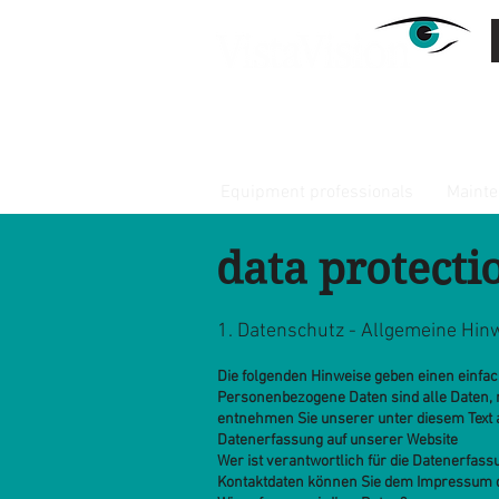
video- and audio equipm
Equipment professionals
Mainte
data protecti
1. Datenschutz - Allgemeine Hin
Die folgenden Hinweise geben einen einfa
Personenbezogene Daten sind alle Daten, 
entnehmen Sie unserer unter diesem Text 
Datenerfassung auf unserer Website
Wer ist verantwortlich für die Datenerfass
Kontaktdaten können Sie dem Impressum 