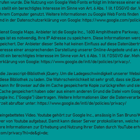
rufen wurde. Die Nutzung von Google Web Fonts erfolgt im Interesse einer 
stellt ein berechtigtes Interesse im Sinne von Art. 6 Abs. 1 lit. f DSGVO dar
n Ihrem Computer genutzt. Weitere Informationen zu Google Web Fonts finden 
nd in der Datenschutzerklärung von Google:
https://www.google.com/polici
dienst Google Maps. Anbieter ist die Google Inc., 1600 Amphitheatre Parkway,
s ist es notwendig, Ihre IP Adresse zu speichern. Diese Informationen wer
eichert. Der Anbieter dieser Seite hat keinen Einfluss auf diese Datenübert
teresse einer ansprechenden Darstellung unserer Online-Angebote und an ei
llt ein berechtigtes Interesse im Sinne von Art. 6 Abs. 1 lit. f DSGVO dar. 
zerklärung von Google:
https://www.google.de/intl/de/policies/privacy/
.
die Javascript-Bibliothek jQuery. Um die Ladegeschwindigkeit unserer Web
iese Bibliothek zu laden. Die Wahrscheinlichkeit ist sehr groß, dass sie jQu
kann Ihr Browser auf die im Cache gespeicherte Kopie zurückgreifen und si
m Cache gespeichert haben oder aus einem anderen Grund die Datei vom Goo
e Inc. (“Google”) übertragen. Weitere Informationen über die Datenverarb
zeit abrufbar unter:
https://www.google.de/intl/de/policies/privacy/
ingebettetes Video. Youtube gehört zur Google Inc., ansässig in San Bruno/K
r von Youtube aufgebaut. Damit kann dieser Server protokollieren, welche 
ere Informationen zur Erhebung und Nutzung Ihrer Daten durch YouTube erh
e.com/privacy?hl=de&gl=de
;