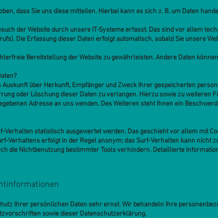
n, dass Sie uns diese mitteilen. Hierbei kann es sich z. B. um Daten handel
ch der Website durch unsere IT-Systeme erfasst. Das sind vor allem techni
ufs). Die Erfassung dieser Daten erfolgt automatisch, sobald Sie unsere Web
fehlerfreie Bereitstellung der Website zu gewährleisten. Andere Daten könne
Daten?
ich Auskunft über Herkunft, Empfänger und Zweck Ihrer gespeicherten perso
errung oder Löschung dieser Daten zu verlangen. Hierzu sowie zu weitere
gegebenen Adresse an uns wenden. Des Weiteren steht Ihnen ein Beschwerde
n
f-Verhalten statistisch ausgewertet werden. Das geschieht vor allem mit C
f-Verhaltens erfolgt in der Regel anonym; das Surf-Verhalten kann nicht z
ch die Nichtbenutzung bestimmter Tools verhindern. Detaillierte Information
chtinformationen
chutz Ihrer persönlichen Daten sehr ernst. Wir behandeln Ihre personenbez
zvorschriften sowie dieser Datenschutzerklärung.